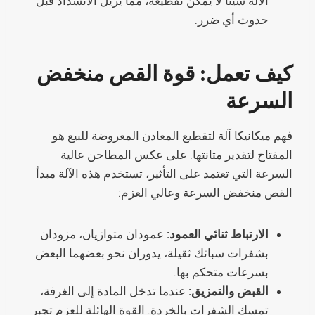
الآلة شيئًا لا يمكن تقطيعه، مما يزيل الانسداد قبل
حدوث أي ضرر.
كيف تعمل: قوة القص منخفض
السرعة
فهم ميكانيكا آلة لتقطيع المعادن المعروضة للبيع هو
المفتاح لتقدير متانتها. على عكس المطاحن عالية
السرعة التي تعتمد على التأثير، تستخدم هذه الآلة مبدأ
القص منخفض السرعة وعالي العزم:
الارتباط ثنائي العمود:
عمودان متوازيان، مزودان
بشفرات سبائك ثقيلة، يدوران نحو بعضهما البعض
بسرعات متحكم بها.
القبض والتمزيق:
عندما تدخل المادة إلى الغرفة،
تمسك الشفرات بالخردة. القوة الهائلة للعزم تجبر