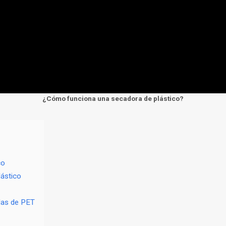
¿Cómo funciona una secadora de plástico?
co
lástico
llas de PET