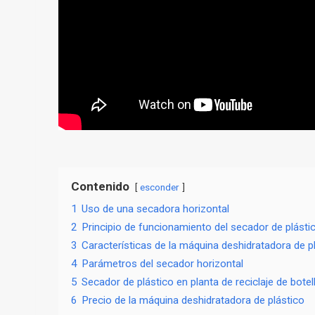
Contenido
esconder
1
Uso de una secadora horizontal
2
Principio de funcionamiento del secador de plásti
3
Características de la máquina deshidratadora de p
4
Parámetros del secador horizontal
5
Secador de plástico en planta de reciclaje de bote
6
Precio de la máquina deshidratadora de plástico