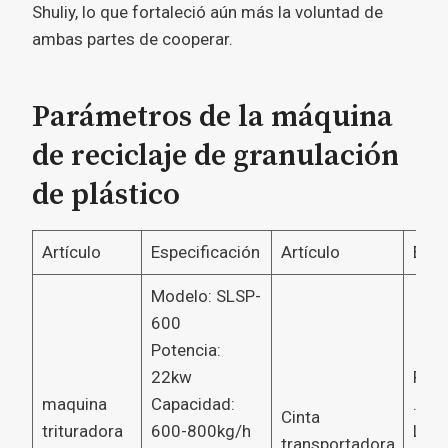
Shuliy, lo que fortaleció aún más la voluntad de
ambas partes de cooperar.
Parámetros de la máquina
de reciclaje de granulación
de plástico
Artículo
Especificación
Artículo
Espe
Modelo: SLSP-
600
Potencia:
22kw
Pote
maquina
Capacidad:
.5.5
Cinta
trituradora
600-800kg/h
Long
transportadora