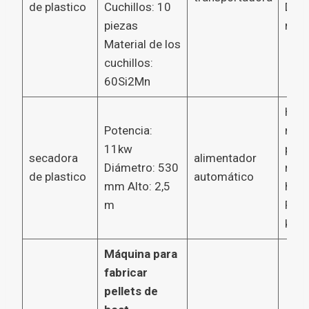
de plastico
Cuchillos: 10
Diám
piezas
mm
Material de los
cuchillos:
60Si2Mn
Hace
Potencia:
mate
11kw
prim
secadora
alimentador
Diámetro: 530
mejo
de plastico
automático
mm Alto: 2,5
hué
m
Pote
kw
Máquina para
fabricar
pellets de