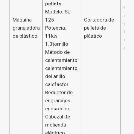
pellets.
Regu
Modelo: SL-
velo
Máquina
125
Cortadora de
conv
granuladora
Potencia:
pellets de
Pote
de plástico
11kw
plástico
cuch
1.3tornillo
coci
Método de
calentamiento:
calentamiento
del anillo
calefactor
Reductor de
engranajes
endurecido
Cabezal de
molienda
eléctrico