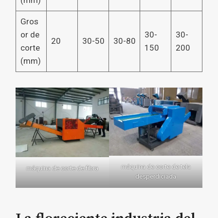
Gros
or de
30-
30-
20
30-50
30-80
corte
150
200
(mm)
máquina de corte de tela
máquina de corte de fibra
desperdiciada