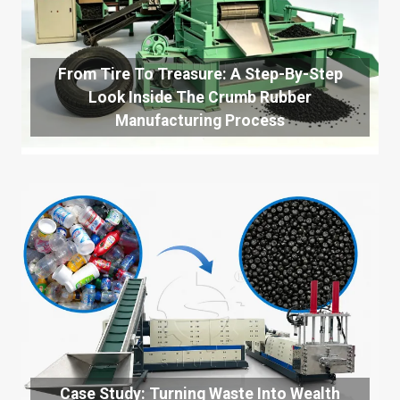
From Tire To Treasure: A Step-By-Step
Look Inside The Crumb Rubber
Manufacturing Process
Case Study: Turning Waste Into Wealth