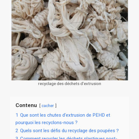
recyclage des déchets d'extrusion
Contenu
cacher
1
Que sont les chutes d’extrusion de PEHD et
pourquoi les recyclons-nous ?
2
Quels sont les défis du recyclage des poupées？
3
Comment recycler les déchets plastiques post-