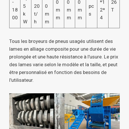
-
0
0
0
*1
26
5
20
0
pc
18
m
m
m
2*
T
k
t/
m
s
00
m
m
m
4
W
h
m
Tous les broyeurs de pneus usagés utilisent des
lames en alliage composite pour une durée de vie
prolongée et une haute résistance à l'usure. Le prix
des lames varie selon le modèle et la taille, et peut
être personnalisé en fonction des besoins de
l'utilisateur.