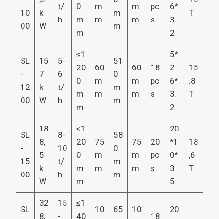
t/
0
m
m
pc
6*
10
k
m
T
h
m
m
m
s
3.
00
W
m
m
2
≤1
5*
SL
15
5-
51
20
60
60
18
2.
15
-
7
6
0
0
m
m
pc
6*
.8
12
k
t/
m
m
m
m
s
3.
T
00
W
h
m
m
2
18
≤1
20
SL
8-
58
8,
20
75
75
20
*1
18
-
10
0
5
0
m
m
pc
0*
,6
15
t/
m
k
m
m
m
s
3.
T
00
h
m
W
m
5
32
15
≤1
SL
10
65
10
20
8,
-
40
18