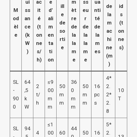
ui
ac
e
m
ss
ua
ill
de
id
M
ss
it
d'
èt
eu
nti
e
la
s
od
an
é
ali
re
r
té
de
m
(t
èl
ce
(t
m
de
de
de
so
ac
on
e
(k
on
en
la
la
la
rti
hi
ne
W
ne
ta
la
la
m
e
ne
s)
)
s/
ti
m
m
es
(m
h)
on
e
e
)
4*
SL
64
≤9
36
2
50
50
16
2.
-
,5
00
0
10
t/
m
m
pc
2*
90
k
m
m
T
h
m
m
s
2.
0
W
m
m
8
≤1
5*
SL
94
44
4
00
60
50
16
2.
-
,5
0
13