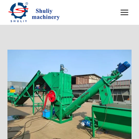
内
容
を
ス
キ
ッ
プ