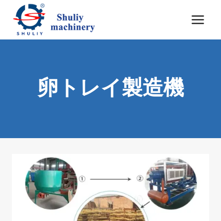
内
容
を
ス
キ
ッ
卵トレイ製造機
プ