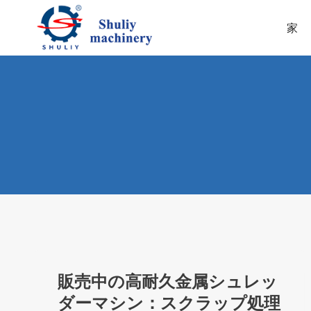
内
容
家
を
ス
キ
ッ
プ
販売中の高耐久金属シュレッ
ダーマシン：スクラップ処理