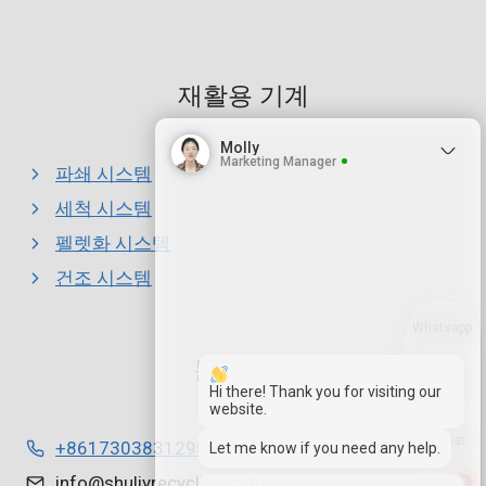
재활용 기계
Molly
Marketing Manager
파쇄 시스템
세척 시스템
펠렛화 시스템
건조 시스템
Whatsapp
문의하기
Email
Hi there! Thank you for visiting our
website.
Wechat
+8617303831295
Let me know if you need any help.
info@shuliyrecycling.com
1