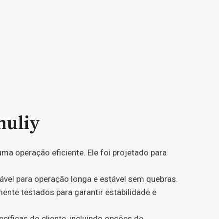
huliy
 uma operação eficiente. Ele foi projetado para
vel para operação longa e estável sem quebras.
nte testados para garantir estabilidade e
cíficas do cliente, incluindo opções de