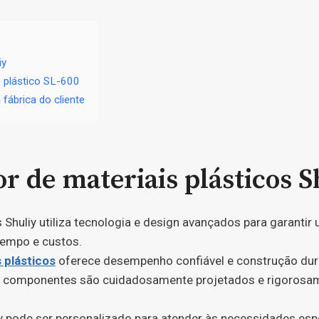
iy
e plástico SL-600
 fábrica do cliente
r de materiais plásticos S
os Shuliy utiliza tecnologia e design avançados para garantir
tempo e custos.
s plásticos
oferece desempenho confiável e construção durá
os componentes são cuidadosamente projetados e rigorosame
iy pode ser personalizado para atender às necessidades espe