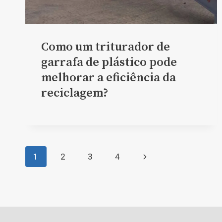
Como um triturador de
garrafa de plástico pode
melhorar a eficiência da
reciclagem?
Page
Next
1
2
3
4
Page
navigation