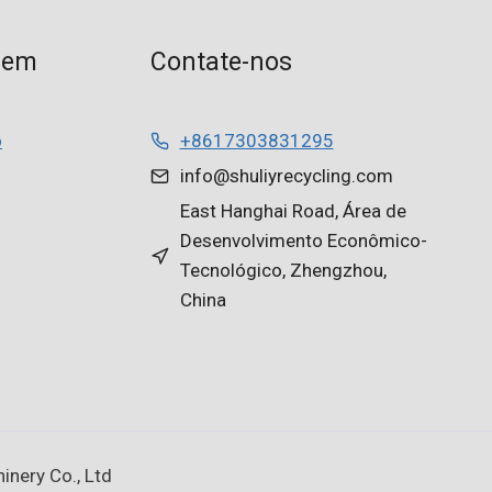
gem
Contate-nos
o
+8617303831295
info@shuliyrecycling.com
East Hanghai Road, Área de
Desenvolvimento Econômico-
Tecnológico, Zhengzhou,
China
nery Co., Ltd