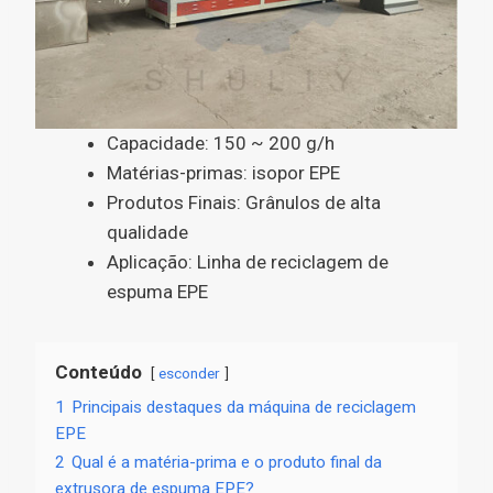
Capacidade: 150 ~ 200 g/h
Matérias-primas: isopor EPE
Produtos Finais: Grânulos de alta
qualidade
Aplicação: Linha de reciclagem de
espuma EPE
Conteúdo
esconder
1
Principais destaques da máquina de reciclagem
EPE
2
Qual é a matéria-prima e o produto final da
extrusora de espuma EPE?