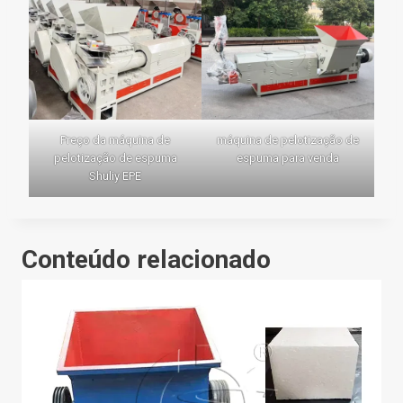
Preço da máquina de
máquina de pelotização de
pelotização de espuma
espuma para venda
Shuliy EPE
Conteúdo relacionado