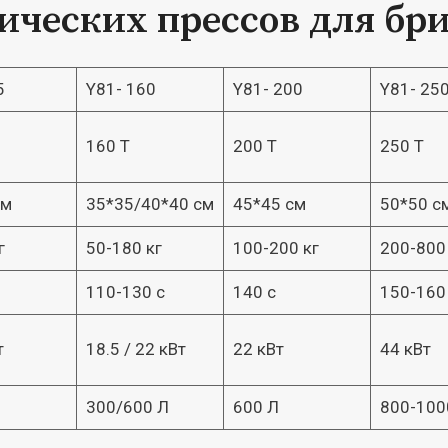
ических прессов для бр
5
Y81- 160
Y81- 200
Y81- 25
160 Т
200 Т
250 Т
см
35*35/40*40 см
45*45 см
50*50 с
г
50-180 кг
100-200 кг
200-800
110-130 с
140 с
150-160
т
18.5 / 22 кВт
22 кВт
44 кВт
300/600 Л
600 Л
800-100