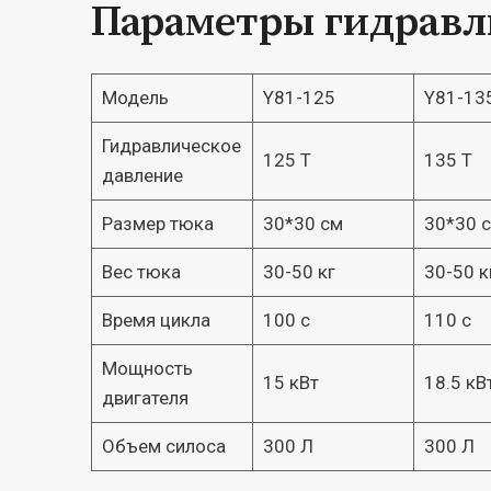
Параметры гидравл
Модель
Y81-125
Y81-13
Гидравлическое
125 Т
135 Т
давление
Размер тюка
30*30 см
30*30 
Вес тюка
30-50 кг
30-50 к
Время цикла
100 с
110 с
Мощность
15 кВт
18.5 кВ
двигателя
Объем силоса
300 Л
300 Л