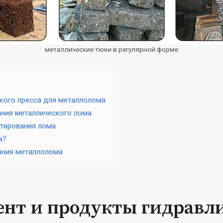
металлические тюки в регулярной форме
кого пресса для металлолома
ания металлического лома
етирования лома
а?
ания металлолома
нт и продукты гидравли