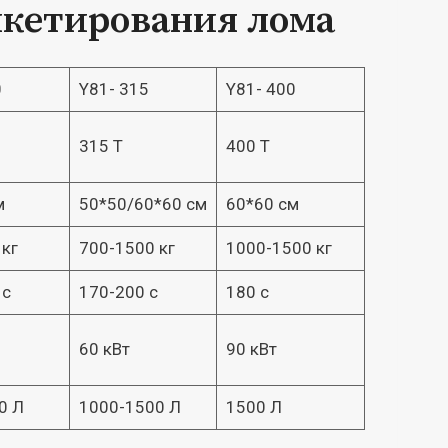
икетирования лома
0
Y81- 315
Y81- 400
315 Т
400 Т
м
50*50/60*60 см
60*60 см
 кг
700-1500 кг
1000-1500 кг
 с
170-200 с
180 с
60 кВт
90 кВт
0 Л
1000-1500 Л
1500 Л