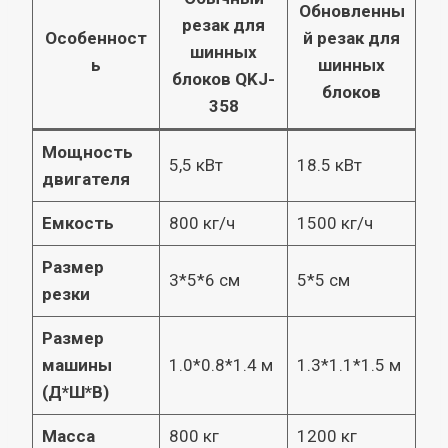
Обновленны
резак для
Особенност
й резак для
шинных
ь
шинных
блоков QKJ-
блоков
358
Мощность
5,5 кВт
18.5 кВт
двигателя
Емкость
800 кг/ч
1500 кг/ч
Размер
3*5*6 см
5*5 см
резки
Размер
машины
1.0*0.8*1.4 м
1.3*1.1*1.5 м
(Д*Ш*В)
Масса
800 кг
1200 кг