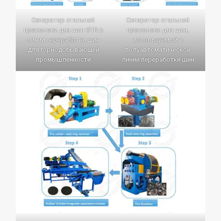
Сепаратор стальной
Сепаратор стальной
проволоки для шин OTR в
проволоки для шин,
линии переработки шин
используемый в
для горнодобывающей
полуавтоматической
промышленности
линии переработки шин