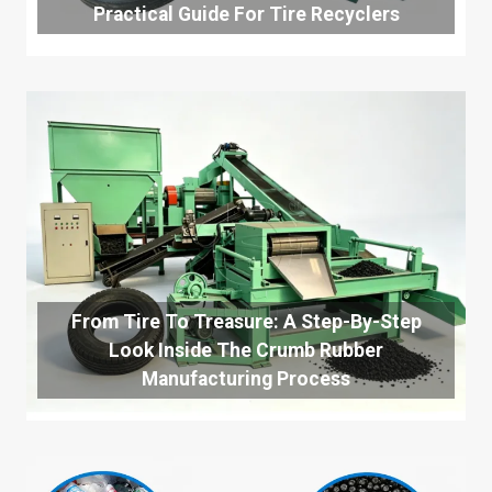
Practical Guide For Tire Recyclers
From Tire To Treasure: A Step-By-Step
Look Inside The Crumb Rubber
Manufacturing Process