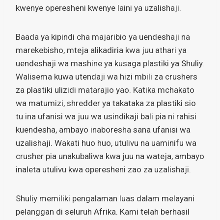
kwenye operesheni kwenye laini ya uzalishaji.
Baada ya kipindi cha majaribio ya uendeshaji na
marekebisho, mteja alikadiria kwa juu athari ya
uendeshaji wa mashine ya kusaga plastiki ya Shuliy.
Walisema kuwa utendaji wa hizi mbili za crushers
za plastiki ulizidi matarajio yao. Katika mchakato
wa matumizi, shredder ya takataka za plastiki sio
tu ina ufanisi wa juu wa usindikaji bali pia ni rahisi
kuendesha, ambayo inaboresha sana ufanisi wa
uzalishaji. Wakati huo huo, utulivu na uaminifu wa
crusher pia unakubaliwa kwa juu na wateja, ambayo
inaleta utulivu kwa operesheni zao za uzalishaji.
Shuliy memiliki pengalaman luas dalam melayani
pelanggan di seluruh Afrika. Kami telah berhasil