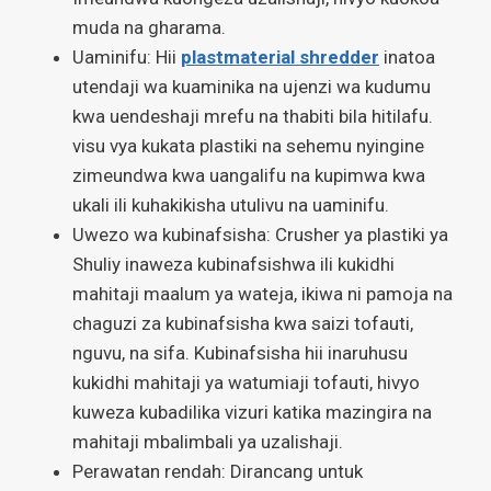
muda na gharama.
Uaminifu: Hii
plastmaterial shredder
inatoa
utendaji wa kuaminika na ujenzi wa kudumu
kwa uendeshaji mrefu na thabiti bila hitilafu.
visu vya kukata plastiki na sehemu nyingine
zimeundwa kwa uangalifu na kupimwa kwa
ukali ili kuhakikisha utulivu na uaminifu.
Uwezo wa kubinafsisha: Crusher ya plastiki ya
Shuliy inaweza kubinafsishwa ili kukidhi
mahitaji maalum ya wateja, ikiwa ni pamoja na
chaguzi za kubinafsisha kwa saizi tofauti,
nguvu, na sifa. Kubinafsisha hii inaruhusu
kukidhi mahitaji ya watumiaji tofauti, hivyo
kuweza kubadilika vizuri katika mazingira na
mahitaji mbalimbali ya uzalishaji.
Perawatan rendah: Dirancang untuk