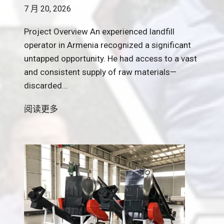
7 月 20, 2026
Project Overview An experienced landfill
operator in Armenia recognized a significant
untapped opportunity. He had access to a vast
and consistent supply of raw materials—
discarded…
C
阅读更多
a
s
e
S
t
u
d
y