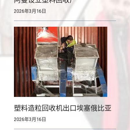
阿曼设立塑料回收厂
y
P
2026年3月16日
l
a
s
t
i
c
G
r
a
n
u
l
塑料造粒回收机出口埃塞俄比亚
a
2026年3月16日
t
o