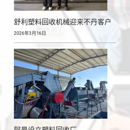
W
e
舒利塑料回收机械迎来不丹客户
a
l
2026年3月16日
t
h
w
i
t
h
a
S
h
u
l
i