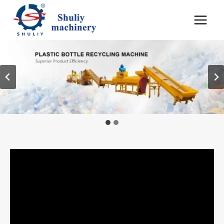
跳
到
内
容