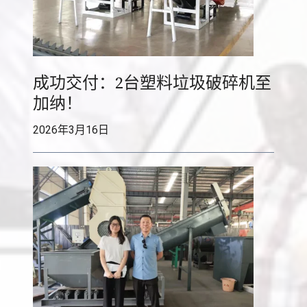
:
T
u
r
成功交付：2台塑料垃圾破碎机至
n
i
加纳！
n
2026年3月16日
g
W
a
s
t
e
i
n
t
o