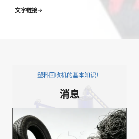
r
文字链接
M
a
c
h
i
n
e
塑料回收机的基本知识！
消息