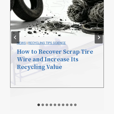
BLOG
|
NEWS
|
RECYCLING TIPS SCIENCE
How to Remove Tire Bead
Wire? A Practical Guide for
Tire Recyclers