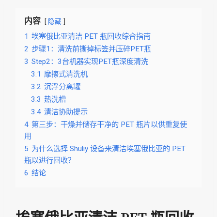
内容
隐藏
1
埃塞俄比亚清洁 PET 瓶回收综合指南
2
步骤1：清洗前撕掉标签并压碎PET瓶
3
Step2：3台机器实现PET瓶深度清洗
3.1
摩擦式清洗机
3.2
沉浮分离罐
3.3
热洗槽
3.4
清洁协助提示
4
第三步：干燥并储存干净的 PET 瓶片以供重复使
用
5
为什么选择 Shuliy 设备来清洁埃塞俄比亚的 PET
瓶以进行回收？
6
结论