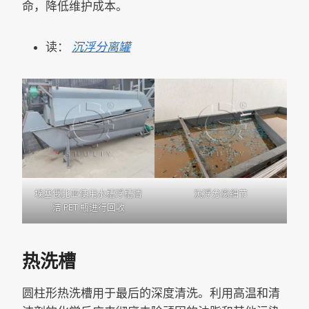
命，降低维护成本。
读：
沉浮分离罐
埃塞俄比亚使用水槽浮槽清
沉浮分离细节
洁 PET 瓶进行回收
热洗槽
圆柱形热洗槽用于最后的深度清洗。利用高温和清