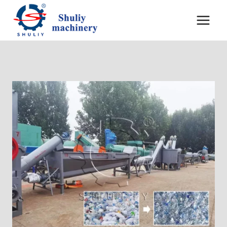
跳
到
内
容