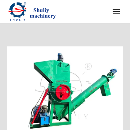
跳
到
内
容