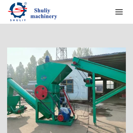
跳
到
内
容