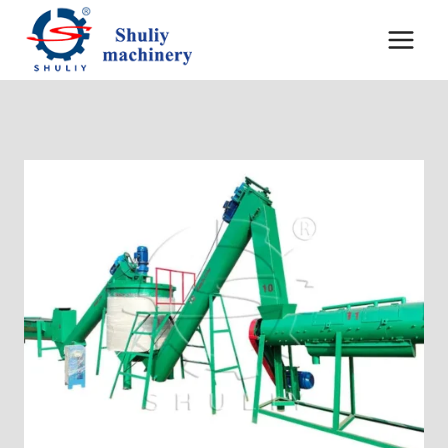
跳
到
内
容