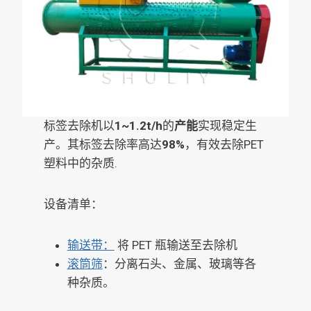
标签去除机以
1~1.2t/h
的
产能
实现稳定生
产。其标签去除率高达
98%
，有效去除PET
塑料中的杂质.
设备清单：
输送带：
将 PET 瓶输送至去除机
滚筒筛
：分离石头、金属、玻璃等各
种杂质。