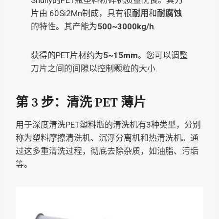
片由
60Si2Mn制成，具有很
耐用
和
耐腐蚀
的特性。其产能为
500~3000kg/h
.
获得的PET片材约为
5~15mm
。您可以调整
刀片之间的间隙以控制颗粒的大小.
第 3 步：清洗 PET 薄片
用于深度清洗PET塑料瓶的清洗机有3种类型，分别
称为塑料摩擦清洗机、沉浮分离机和热清洗机。通
过这多重清洗过程，彻底去除杂质，如油脂、污垢
等。