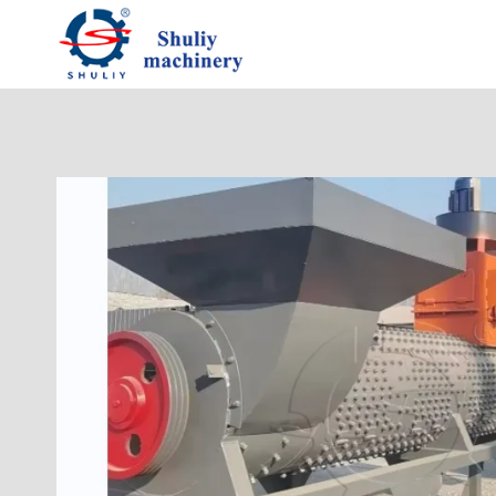
跳
到
内
容