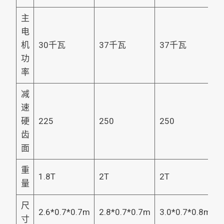
主
电
机
30千瓦
37千瓦
37千瓦
功
率
减
速
硬
225
250
250
齿
面
重
1.8T
2T
2T
2
量
尺
2.6*0.7*0.7m
2.8*0.7*0.7m
3.0*0.7*0.8m
寸