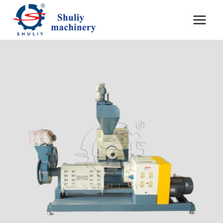
跳
到
内
容