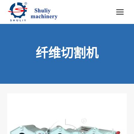
跳
到
内
容
纤维切割机