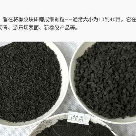
旨在将橡胶块研磨成细颗粒——通常大小为10到40目。它
沥青、游乐场表面、新橡胶产品等。