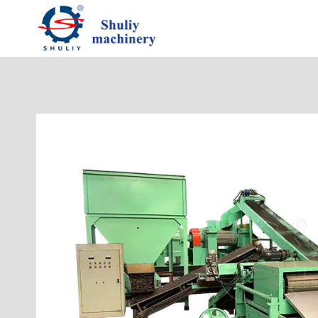
跳
到
内
容