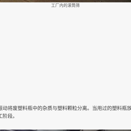
工厂内的滚筒筛
振动将废塑料瓶中的杂质与塑料颗粒分离。当用过的塑料瓶
工阶段。