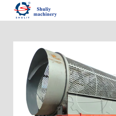
跳
到
内
容