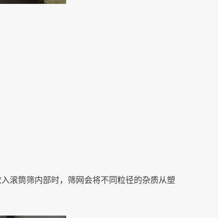
放入滚筒筛内部时，筛网会将不同粒径的杂质从塑