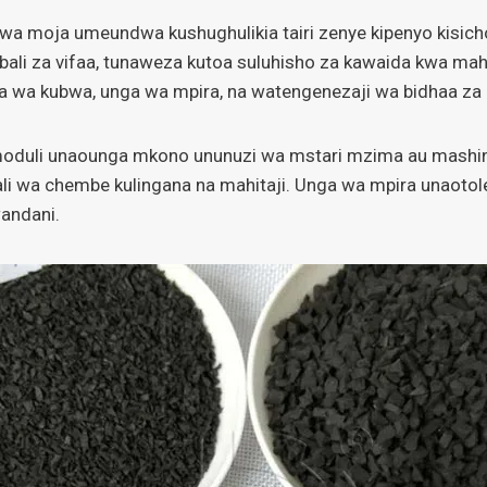
kwa moja umeundwa kushughulikia tairi zenye kipenyo kisicho
li za vifaa, tunaweza kutoa suluhisho za kawaida kwa mahit
a wa kubwa, unga wa mpira, na watengenezaji wa bidhaa za m
duli unaounga mkono ununuzi wa mstari mzima au mashine z
li wa chembe kulingana na mahitaji. Unga wa mpira unaotolew
wandani.