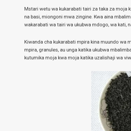
Mstari wetu wa kukarabati tairi za taka za moja 
na basi, miongoni mwa zingine. Kwa aina mbalimba
wakarabati wa tairi wa ukubwa mdogo, wa kati, n
Kiwanda cha kukarabati mpira kina muundo wa mo
mpira, granules, au unga katika ukubwa mbalimba
kutumika moja kwa moja katika uzalishaji wa vi