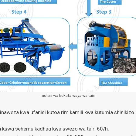
mstari wa kukata waya wa tairi
naweza kwa ufanisi kutoa rim kamili kwa kutumia shinikizo la
.
taka kuwa sehemu kadhaa kwa uwezo wa tairi 60/h.