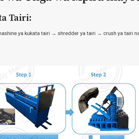
a Tairi:
shine ya kukata tairi → shredder ya tairi → crush ya tairi 