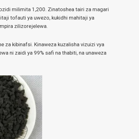
zidi milimita 1,200. Zinatoshea tairi za magari
aji tofauti ya uwezo, kukidhi mahitaji ya
pira zilizorejelewa.
a kibinafsi. Kinaweza kuzalisha vizuizi vya
a ni zaidi ya 99% safi na thabiti, na unaweza