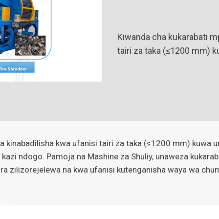
Kiwanda cha kukarabati mp
tairi za taka (≤1200 mm) 
kinabadilisha kwa ufanisi tairi za taka (≤1200 mm) kuwa u
 kazi ndogo. Pamoja na Mashine za Shuliy, unaweza kukarabat
 zilizorejelewa na kwa ufanisi kutenganisha waya wa chuma,