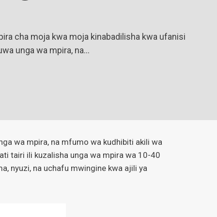
ira cha moja kwa moja kinabadilisha kwa ufanisi
kuwa unga wa mpira, na…
nga wa mpira, na mfumo wa kudhibiti akili wa
i tairi ili kuzalisha unga wa mpira wa 10-40
 nyuzi, na uchafu mwingine kwa ajili ya