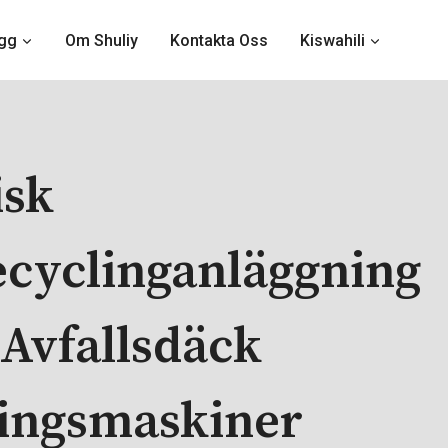
gg
Om Shuliy
Kontakta Oss
Kiswahili
isk
cyclinganläggning
| Avfallsdäck
ingsmaskiner