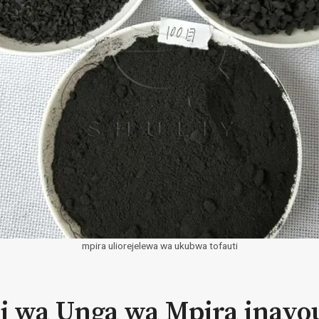
mpira uliorejelewa wa ukubwa tofauti
aji wa Unga wa Mpira inay