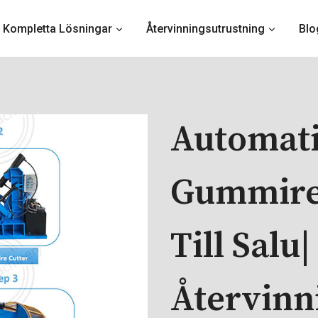
Kompletta Lösningar
Återvinningsutrustning
Blo
Automat
Gummire
Till Salu
Återvinn