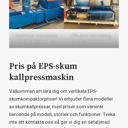
Mashine ya kukandamiza
EPS-skum kallpressning
baridi ya povu ya EPS
styrofoam-densifierare
Pris på EPS-skum
kallpressmaskin
Välkommen att lära dig om vertikala EPS-
skumkompaktorpriser! Vi erbjuder flera modeller
av skumkallpressar, med priser som varierar
beroende på modell, storlek och funktioner. Tveka
inte att kontakta oss så ger vi dig en detaljerad