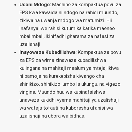
Usoni Mdogo:
Mashine za kompaktua povu za
EPS kwa kawaida ni ndogo na rahisi muundo,
zikiwa na uwanja mdogo wa matumizi. Hii
inafanya iwe rahisi kutumika katika maeneo
mbalimbali, ikihifadhi gharama za nafasi za
uzalishaji.
Inayoweza Kubadilishwa:
Kompaktua za povu
za EPS za wima zinaweza kubadilishwa
kulingana na mahitaji maalum ya mteja, ikiwa
ni pamoja na kurekebisha kiwango cha
shinikizo, shinikizo, umbo la ukungu, na vigezo
vingine. Muundo huu wa kubinafsishwa
unaweza kukidhi vyema mahitaji ya uzalishaji
wa wateja tofauti na kuboresha ufanisi wa
uzalishaji na ubora wa bidhaa.