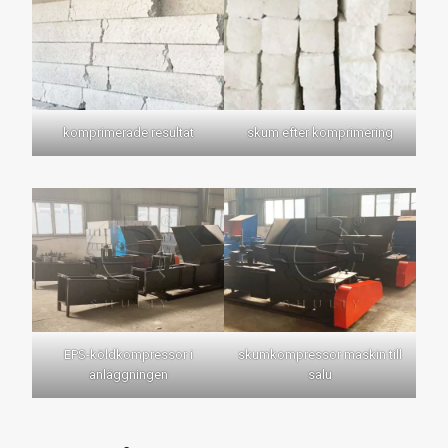
komprimerade resultat
skum efter komprimering
EPS-köldkompressor i
skumkompressor maskin till
anläggningen
salu