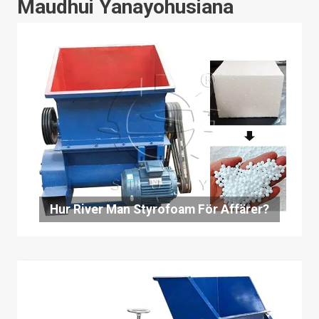
Maudhui Yanayohusiana
Hur River Man Styrofoam För Affärer?