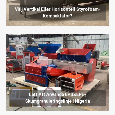
Välj Vertikal Eller Horisontell Styrofoam-
Kompaktator?
Lätt Att Använda EPS&EPE-
Skumgranuleringslinje I Nigeria