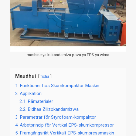
mashine ya kukandamiza povu ya EPS ya wima
Maudhui
ficha
1
Funktioner hos Skumkompaktor Maskin
2
Applikation
2.1
Råmaterialer
2.2
Bidhaa Zilizokandamizwa
3
Parametrar för Styrofoam-kompaktor
4
Arbetprincip för Vertikal EPS-skumkompressor
5
Framgångsrikt Vertikalt EPS-skumpressmaskin