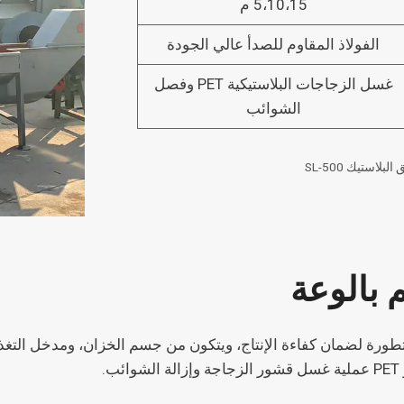
5،10،15 م
الفولاذ المقاوم للصدأ عالي الجودة
غسل الزجاجات البلاستيكية PET وفصل
الشوائب
استيك SL-500
 بالوعة
طورة لضمان كفاءة الإنتاج، ويتكون من جسم الخزان، ومدخل التغذي
.