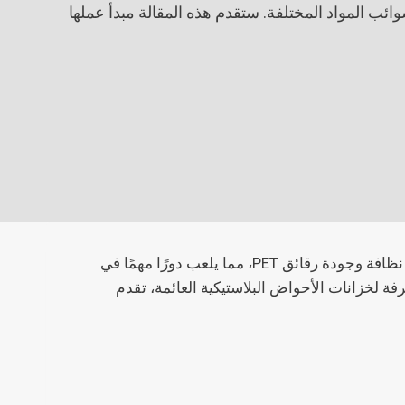
 PET وفصل شوائب المواد المختلفة. ستقدم هذه المقالة مبدأ عملها
يتم استخدام خزان الفصل العائم بالحوض لفصل أغطية الزجاجات، وما إلى ذلك من الشوائب من المواد المختلفة لضمان نظافة وجودة رقائق PET، مما يلعب دورًا مهمًا في
 مصنعة محترفة لخزانات الأحواض البلاستيكية العائمة، تقدم