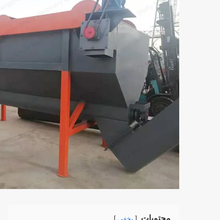
محتويات
يخفي