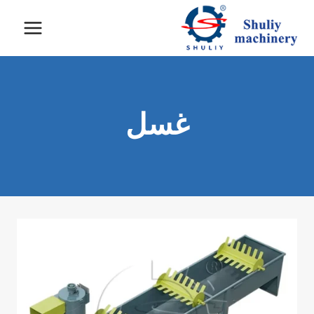
لتجاوز
لى
لمحتوى
غسل