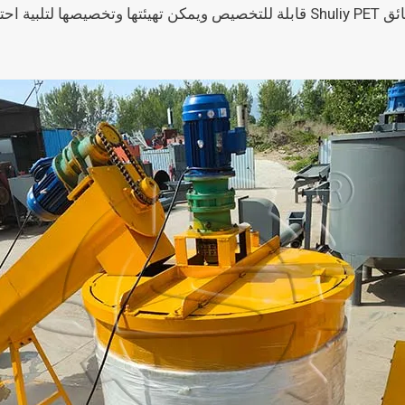
إن غسالات الملابس الساخنة لرقائق Shuliy PET قابلة للتخصيص ويمكن تهيئته