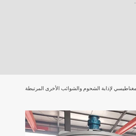
استيكية، فإن الغسالة الساخنة لرقائق PET تستخدم التسخين الكهرومغناطيسي لإذابة الشحوم والشوائب الأخرى المرتبطة