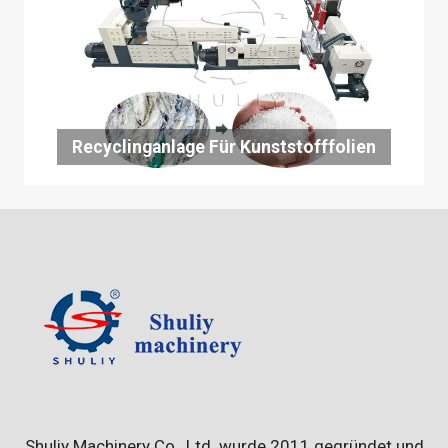
Recyclinganlage Für Kunststofffolien
Shuliy Machinery Co., Ltd. wurde 2011 gegründet und