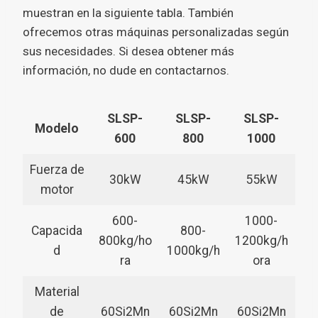
muestran en la siguiente tabla. También
ofrecemos otras máquinas personalizadas según
sus necesidades. Si desea obtener más
información, no dude en contactarnos.
SLSP-
SLSP-
SLSP-
Modelo
600
800
1000
Fuerza de
30kW
45kW
55kW
motor
600-
1000-
Capacida
800-
800kg/ho
1200kg/h
d
1000kg/h
ra
ora
Material
de
60Si2Mn
60Si2Mn
60Si2Mn