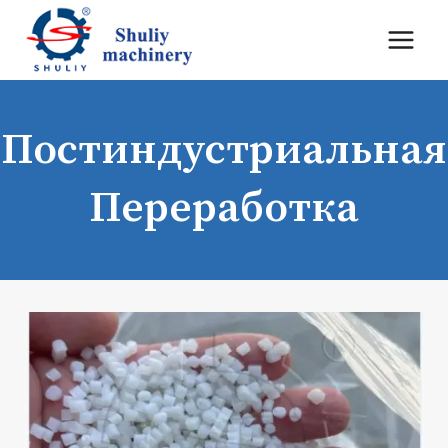
Перейти
к
содержимому
Постиндустриальная
Переработка