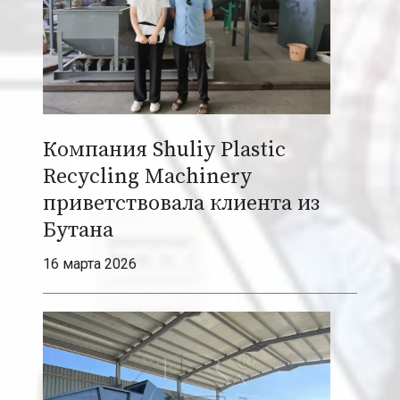
n
t
o
W
e
a
Компания Shuliy Plastic
l
t
Recycling Machinery
h
приветствовала клиента из
w
Бутана
i
16 марта 2026
t
h
a
S
h
u