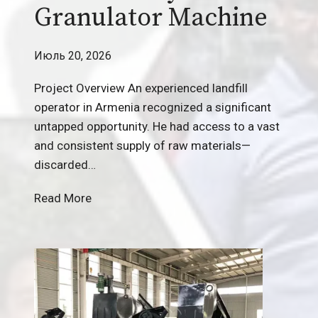
Granulator Machine
Июль 20, 2026
Project Overview An experienced landfill
operator in Armenia recognized a significant
untapped opportunity. He had access to a vast
and consistent supply of raw materials—
discarded…
C
Read More
a
s
e
S
t
u