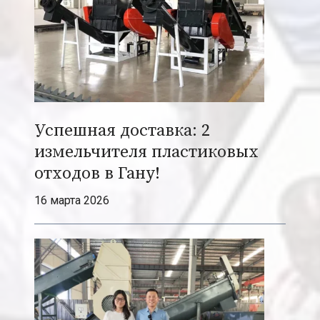
d
y
:
T
u
r
Успешная доставка: 2
n
i
измельчителя пластиковых
n
отходов в Гану!
g
16 марта 2026
W
a
s
t
e
i