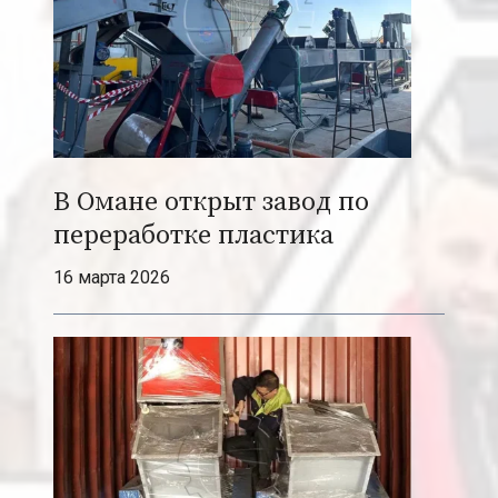
l
i
y
P
l
a
s
В Омане открыт завод по
t
переработке пластика
i
16 марта 2026
c
G
r
a
n
u
l
a