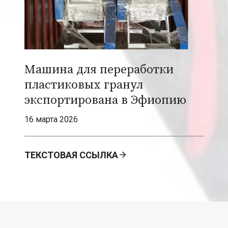
t
o
r
M
Машина для переработки
a
c
пластиковых гранул
h
экспортирована в Эфиопию
i
16 марта 2026
n
e
ТЕКСТОВАЯ ССЫЛКА