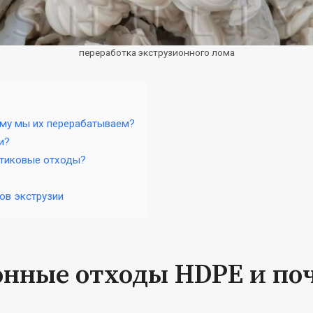
переработка экструзионного лома
ему мы их перерабатываем?
и?
стиковые отходы?
ов экструзии
онные отходы HDPE и по