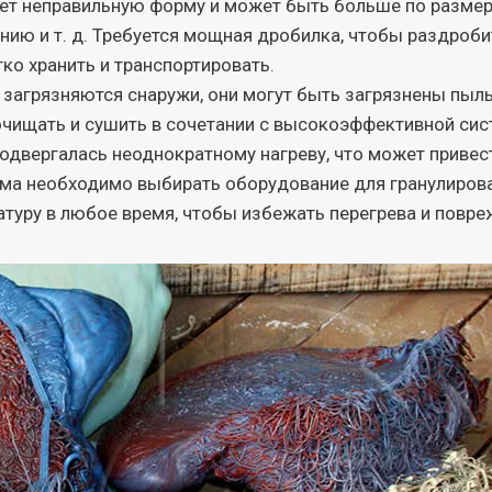
т неправильную форму и может быть больше по размеру
анию и т. д. Требуется мощная дробилка, чтобы раздроб
ко хранить и транспортировать.
загрязняются снаружи, они могут быть загрязнены пылью
очищать и сушить в сочетании с высокоэффективной сис
двергалась неоднократному нагреву, что может привест
ма необходимо выбирать оборудование для гранулирова
атуру в любое время, чтобы избежать перегрева и повре