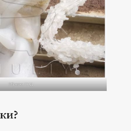
Обрезки ПНД
бки?