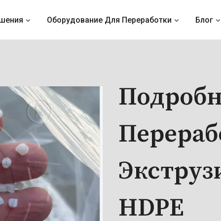
шения
Оборудование Для Переработки
Блог
Подробн
Перераб
Экструз
HDPE