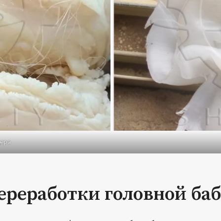
дера
ереработки головной ба