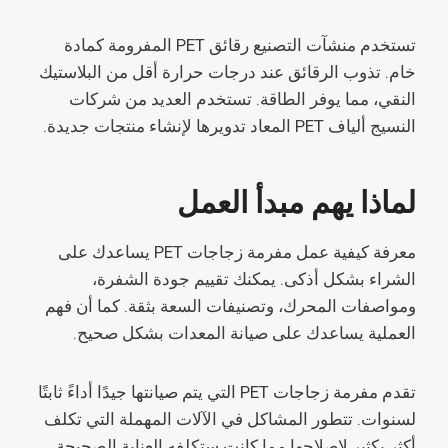
تستخدم منشآت التصنيع رقائق PET المفرومة كمادة
خام. تذوب الرقائق عند درجات حرارة أقل من البلاستيك
النقي، مما يوفر الطاقة. تستخدم العديد من شركات
النسيج ألياف PET المعاد تدويرها لإنشاء منتجات جديدة.
لماذا يهم مبدأ العمل
معرفة كيفية عمل مفرمة زجاجات PET يساعدك على
الشراء بشكل أذكى. يمكنك تقييم جودة الشفرة،
ومواصفات المحرك، وتصنيفات السعة بثقة. كما أن فهم
العملية يساعدك على صيانة المعدات بشكل صحيح.
تقدم مفرمة زجاجات PET التي يتم صيانتها جيدًا أداءً ثابتًا
لسنوات. تتطور المشاكل في الآلات المهملة التي تكلف
أكثر بكثير لإصلاحها مما كانت ستكلفه العناية الصحيحة.