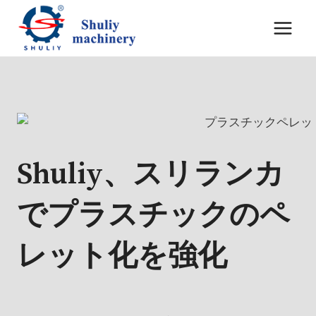
内
容
を
ス
キ
ッ
プ
Shuliy、スリランカ
でプラスチックのペ
レット化を強化