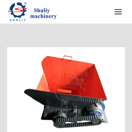
内
容
を
ス
キ
ッ
プ