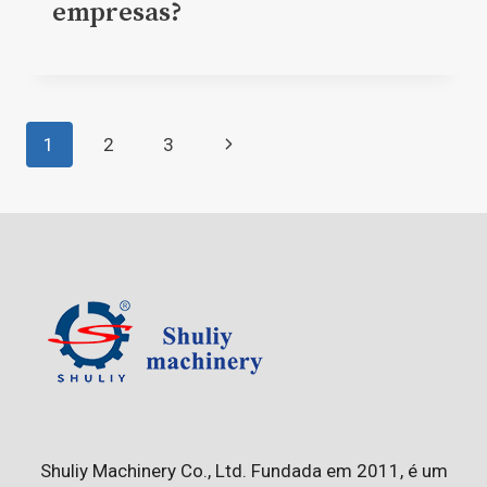
empresas?
Page
Next
1
2
3
navigation
Page
Shuliy Machinery Co., Ltd. Fundada em 2011, é um