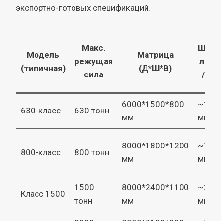
экспортно-готовых спецификаций.
Макс.
Шири
Модель
Матрица
режущая
лезв
(типичная)
(Д*Ш*В)
сила
/ ре
6000*1500*800
~160
630-класс
630 тонн
мм
мм
8000*1800*1200
~180
800-класс
800 тонн
мм
мм
1500
8000*2400*1100
~250
Класс 1500
тонн
мм
мм