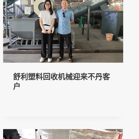
舒利塑料回收机械迎来不丹客
户