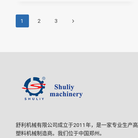
页
下
1
2
3
一
面
页
导
航
舒利机械有限公司成立于2011年，是一家专业生产
塑料机械制造商。我们位于中国郑州。