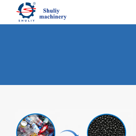
跳
到
内
容