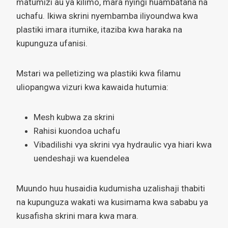
matumizi au ya kilimo, mara nyingi huambatana na
uchafu. Ikiwa skrini nyembamba iliyoundwa kwa
plastiki imara itumike, itaziba kwa haraka na
kupunguza ufanisi.
Mstari wa pelletizing wa plastiki kwa filamu
uliopangwa vizuri kwa kawaida hutumia:
Mesh kubwa za skrini
Rahisi kuondoa uchafu
Vibadilishi vya skrini vya hydraulic vya hiari kwa
uendeshaji wa kuendelea
Muundo huu husaidia kudumisha uzalishaji thabiti
na kupunguza wakati wa kusimama kwa sababu ya
kusafisha skrini mara kwa mara.