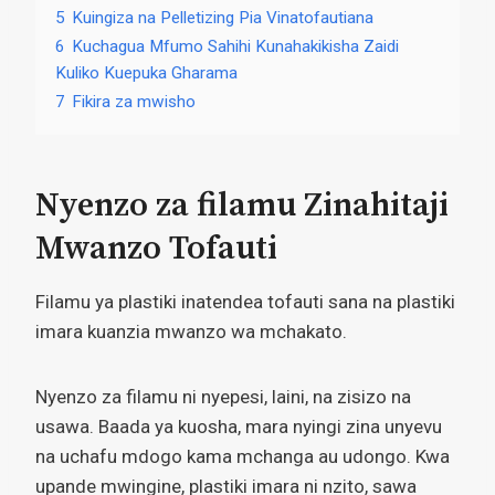
5
Kuingiza na Pelletizing Pia Vinatofautiana
6
Kuchagua Mfumo Sahihi Kunahakikisha Zaidi
Kuliko Kuepuka Gharama
7
Fikira za mwisho
Nyenzo za filamu Zinahitaji
Mwanzo Tofauti
Filamu ya plastiki inatendea tofauti sana na plastiki
imara kuanzia mwanzo wa mchakato.
Nyenzo za filamu ni nyepesi, laini, na zisizo na
usawa. Baada ya kuosha, mara nyingi zina unyevu
na uchafu mdogo kama mchanga au udongo. Kwa
upande mwingine, plastiki imara ni nzito, sawa