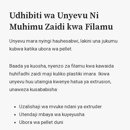
Udhibiti wa Unyevu Ni
Muhimu Zaidi kwa Filamu
Unyevu mara nyingi hauhesabwi, lakini una jukumu
kubwa katika ubora wa pellet.
Baada ya kuosha, nyenzo za filamu kwa kawaida
huhifadhi zaidi maji kuliko plastiki imara. Ikiwa
unyevu huu utaingia kwenye hatua ya extrusion,
unaweza kusababisha:
Uzalishaji wa mvuke ndani ya extruder
Utendaji mbaya wa kuyeyusha
Ubora wa pellet duni