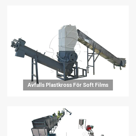
Avfalls Plastkross För Soft Films