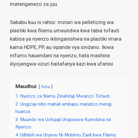
matengenezo za juu.
Sababu kuu ni rahisi: mstari wa pelletizing wa
plastiki kwa filamu umeundwa kwa tabia tofauti
kabisa ya nyenzo ikilinganishwa na plastiki imara
kama HDPE, PP, au vipande vya sindano. Ikiwa
mfumo hauendani na nyenzo, hata mashine
iliyojengwa vizuri haitafanya kazi kwa ufanisi.
Maudhui
ficha
1
Nyenzo za filamu Zinahitaji Mwanzo Tofauti
2
Uingizaji ndio mahali ambapo matatizo mengi
huanza
3
Muundo wa Uchujaji Unapaswa Kuendana na
Nyenzo
4
Udhibiti wa Unyevu Ni Muhimu Zaidi kwa Filamu