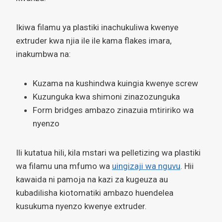
Ikiwa filamu ya plastiki inachukuliwa kwenye
extruder kwa njia ile ile kama flakes imara,
inakumbwa na:
Kuzama na kushindwa kuingia kwenye screw
Kuzunguka kwa shimoni zinazozunguka
Form bridges ambazo zinazuia mtiririko wa
nyenzo
Ili kutatua hili, kila mstari wa pelletizing wa plastiki
wa filamu una mfumo wa
uingizaji wa nguvu
. Hii
kawaida ni pamoja na kazi za kugeuza au
kubadilisha kiotomatiki ambazo huendelea
kusukuma nyenzo kwenye extruder.