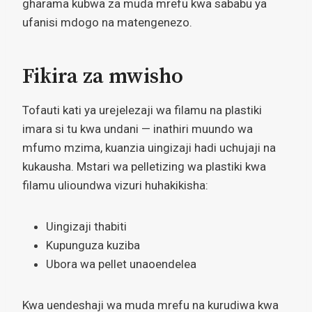
gharama kubwa za muda mrefu kwa sababu ya
ufanisi mdogo na matengenezo.
Fikira za mwisho
Tofauti kati ya urejelezaji wa filamu na plastiki
imara si tu kwa undani — inathiri muundo wa
mfumo mzima, kuanzia uingizaji hadi uchujaji na
kukausha. Mstari wa pelletizing wa plastiki kwa
filamu ulioundwa vizuri huhakikisha:
Uingizaji thabiti
Kupunguza kuziba
Ubora wa pellet unaoendelea
Kwa uendeshaji wa muda mrefu na kurudiwa kwa