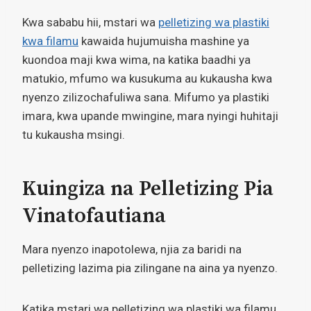
Kwa sababu hii, mstari wa
pelletizing wa plastiki
kwa filamu
kawaida hujumuisha mashine ya
kuondoa maji kwa wima, na katika baadhi ya
matukio, mfumo wa kusukuma au kukausha kwa
nyenzo zilizochafuliwa sana. Mifumo ya plastiki
imara, kwa upande mwingine, mara nyingi huhitaji
tu kukausha msingi.
Kuingiza na Pelletizing Pia
Vinatofautiana
Mara nyenzo inapotolewa, njia za baridi na
pelletizing lazima pia zilingane na aina ya nyenzo.
Katika mstari wa pelletizing wa plastiki wa filamu