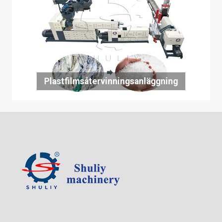
Plastfilmsåtervinningsanläggning