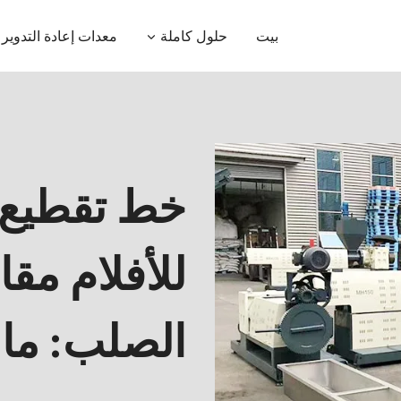
بيت
حلول كاملة
معدات إعادة التدوير
خط تقطيع ا
للأفلام مقا
الصلب: ما ا