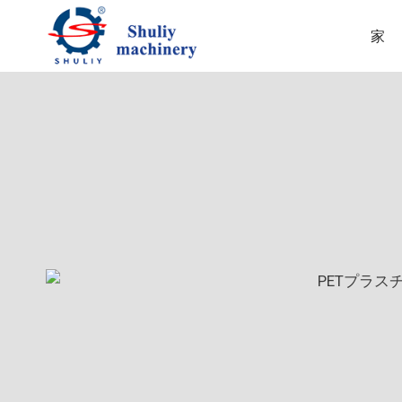
内
容
家
を
ス
キ
ッ
プ