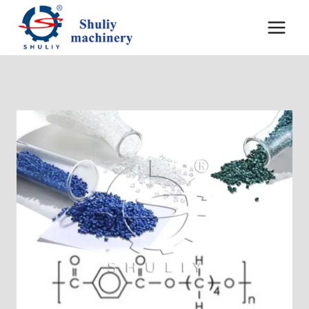
跳
到
内
容