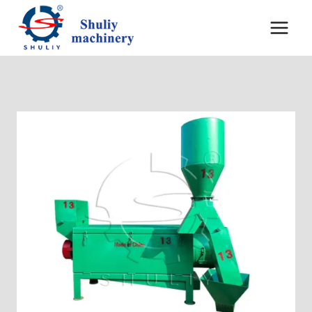
跳
到
内
容